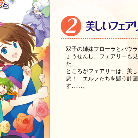
双子の姉妹フローラとパウ
ょうせんし、フェアリーも
た。
ところがフェアリーは、美
悪！ エルフたちを襲う計
す……。