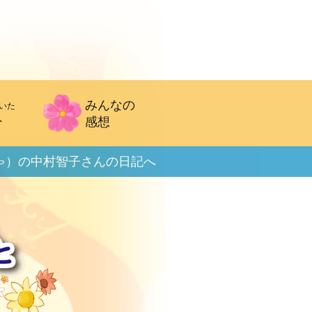
みんなの
いた
ト
感想
ゃ）の
中村智子さんの日記へ