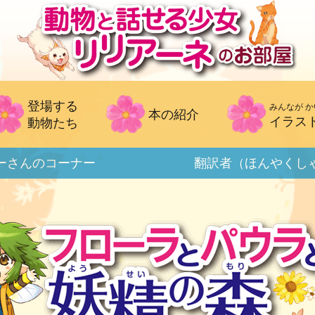
登場する
みんなが か
本の紹介
イラス
動物たち
ーさん
のコーナー
翻訳者（ほんやくし