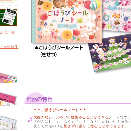
いえば…の
日！今年は生
＊＊ごほうびシールノート＊＊
大好きなシールを150枚集めることができる
ノートです。
「がんばれ！」「もうすこし！」など、かわいいキャラク
枚までの道のりを
飽きずに楽しく進むことができます
。