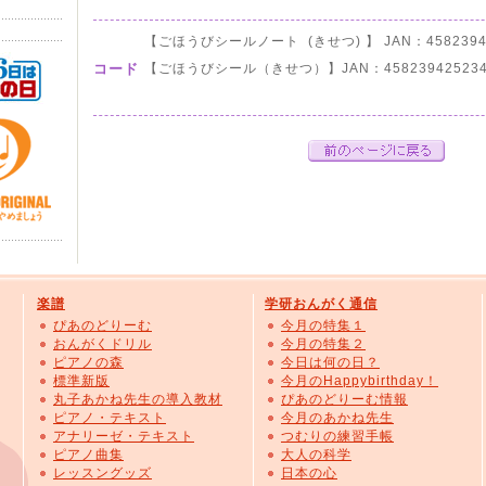
【ごほうびシールノート (きせつ) 】 JAN：45823942
コード
【ごほうびシール（きせつ）】JAN：458239425234
楽譜
学研おんがく通信
ぴあのどりーむ
今月の特集１
おんがくドリル
今月の特集２
ピアノの森
今日は何の日？
標準新版
今月のHappybirthday！
丸子あかね先生の導入教材
ぴあのどりーむ情報
ピアノ・テキスト
今月のあかね先生
アナリーゼ・テキスト
つむりの練習手帳
ピアノ曲集
大人の科学
レッスングッズ
日本の心