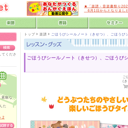
★「楽譜・音楽書祭り20
6月1日からとなりまし
トップ
楽譜
ごほうびシールノート（きせつ）、ごほうび
力してくださ
ごほうびシールノート（きせつ）、ごほうび
ご
(
)
、素敵な
んた
 2