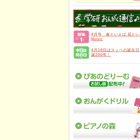
4月号 春といえば 花と
Music
4月18日はスッペの誕生
誕200年！