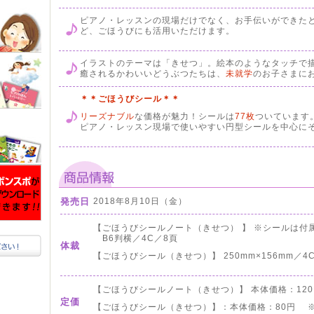
ピアノ・レッスンの現場だけでなく、お手伝いができた
ど、ごほうびにも活用いただけます。
イラストのテーマは「きせつ」。絵本のようなタッチで
癒されるかわいいどうぶつたちは、
未就学
のお子さまに
＊＊ごほうびシール
＊＊
リーズナブル
な価格が魅力！シールは
77枚
ついています
ピアノ・レッスン現場で使いやすい円型シールを中心に
発売日
2018年8月10日（金）
【ごほうびシールノート（きせつ） 】 ※シールは付
B6判横／4C／8頁
体裁
【ごほうびシール（きせつ）】 250mm×156mm／4
【ごほうびシールノート（きせつ）】 本体価格：12
定価
【ごほうびシール（きせつ）】：本体価格：80円 ※