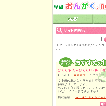
[曲名][作曲家名][商品名]などを入
い。
ぼくたち たんけんたい
(轟 千尋
レベル：
★☆☆☆
※伴奏付き
２小節の単純なくりかえし演奏に
伴奏が付いています。
わくわく心を躍らせている“たんけ
い”が、イメージできますか？
掲載楽譜 →
ちいさな おんがくかい