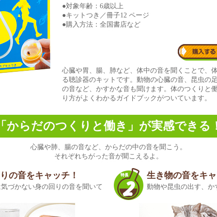
●対象年齢：6歳以上
●キットつき／冊子12 ページ
●購入方法：全国書店など
心臓や胃、腸、肺など、体中の音を聞くことで、
る聴診器のキットです。動物の心臓の音、昆虫の
の音など、かすかな音も聞けます。体のつくりと
り方がよくわかるガイドブックがついています。
「からだのつくりと働き」が実感できる
心臓や肺、腸の音など、からだの中の音を聞こう。
それぞれちがった音が聞こえるよ。
りの音をキャッチ！
生き物の音をキャ
は気づかない身の回りの音を聞いて
動物や昆虫の出す、か
。