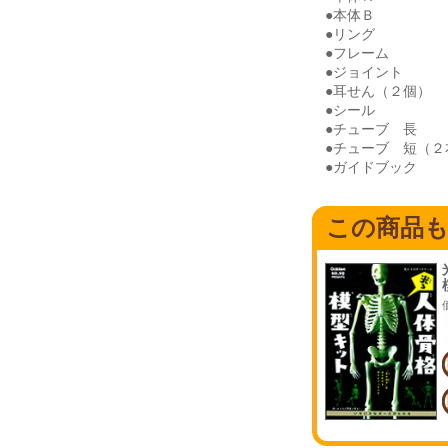
●本体Ｂ
●リング
●フレーム
●ジョイント
●耳せん（２個）
●シール
●チューブ 長
●チューブ 短（２
●ガイドブック
この商品