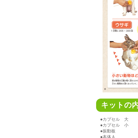
キットの
●カプセル 大
●カプセル 小
●振動板
●本体Ａ