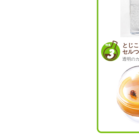
とじこ
セルつ
透明の