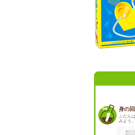
身の回
ふだん
みよう