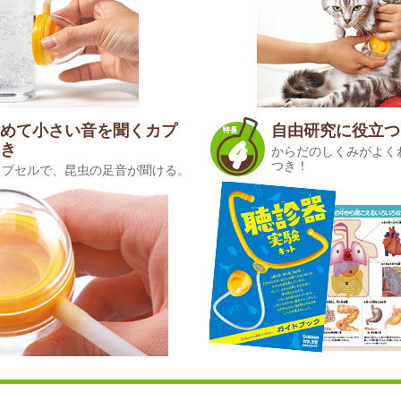
めて小さい音を聞くカプ
自由研究に役立つ
き
からだのしくみがよく
つき！
カプセルで、昆虫の足音が聞ける。