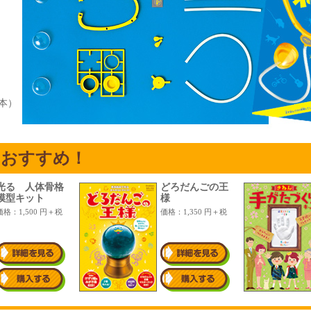
本）
もおすすめ！
光る 人体骨格
どろだんごの王
模型キット
様
価格：1,500 円＋税
価格：1,350 円＋税