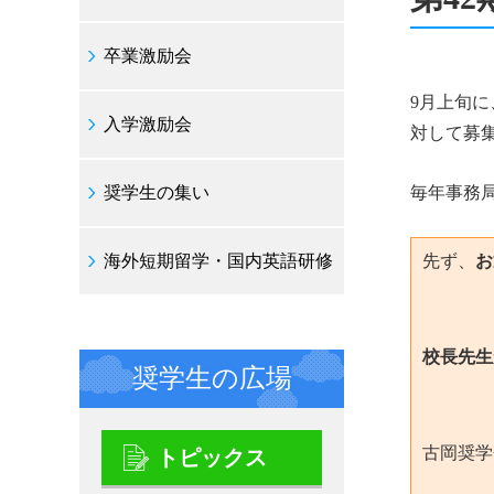
卒業激励会
9月上旬に
入学激励会
対して募
奨学生の集い
毎年事務
海外短期留学・国内英語研修
先ず、
お
校長先生
奨学生の広場
古岡奨学
トピックス