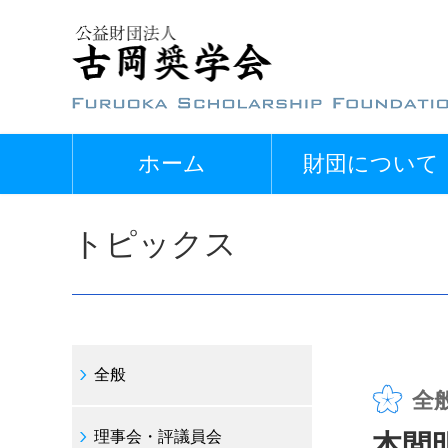
ホーム
財団について
トピックス
全般
全
理事会・評議員会
本間