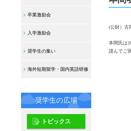
卒業激励会
(公財）古
入学激励会
本間氏は2
奨学生の集い
謹んでご
海外短期留学・国内英語研修
奨学生の広場
トピックス