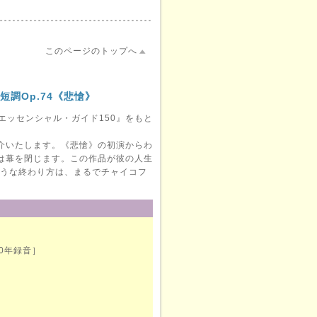
このページのトップへ
短調Op.74《悲愴》
エッセンシャル・ガイド150』をもと
介いたします。《悲愴》の初演からわ
は幕を閉じます。この作品が彼の人生
うな終わり方は、まるでチャイコフ
60年録音］