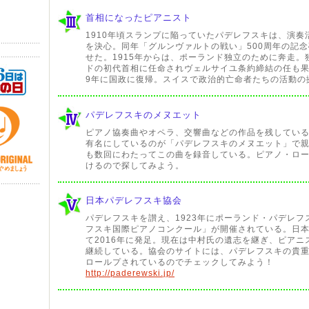
首相になったピアニスト
1910年頃スランプに陥っていたパデレフスキは、演
を決心。同年「グルンヴァルトの戦い」500周年の記
せた。1915年からは、ポーランド独立のために奔走。
ドの初代首相に任命されヴェルサイユ条約締結の任も果た
9年に国政に復帰。スイスで政治的亡命者たちの活動の
パデレフスキのメヌエット
ピアノ協奏曲やオペラ、交響曲などの作品を残してい
有名にしているのが「パデレフスキのメヌエット」で
も数回にわたってこの曲を録音している。ピアノ・ロ
けるので探してみよう。
日本パデレフスキ協会
パデレフスキを讃え、1923年にポーランド・パデレフ
フスキ国際ピアノコンクール」が開催されている。日
て2016年に発足。現在は中村氏の遺志を継ぎ、ピア
継続している。協会のサイトには、パデレフスキの貴
ロールプされているのでチェックしてみよう！
http://paderewski.jp/