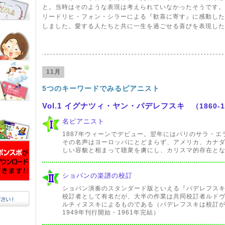
と。当時はそのような表現は考えられていなかったそうです。
リードリヒ・フォン・シラーによる『歓喜に寄す』に感動した
しました。愛する人たちと共に一生を過ごせる喜びを表現した
11月
5つのキーワードでみるピアニスト
Vol.1 イグナツィ・ヤン・パデレフスキ
（1860
名ピアニスト
1887年ウィーンでデビュー。翌年にはパリのサラ・
その名声はヨーロッパにとどまらず、アメリカ、カナ
しい容貌と相まって聴衆を虜にし、カリスマ的存在と
ショパンの楽譜の校訂
ショパン演奏のスタンダード版といえる『パデレフス
校訂者として有名だが、大半の作業は共同校訂者ルド
ルチィヌスキによるものである（パデレフスキは校訂が始
1949年刊行開始・1961年完結）