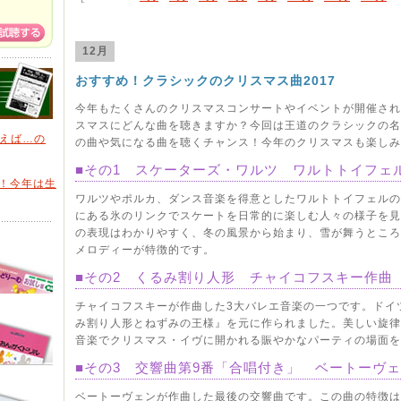
12月
おすすめ！クラシックのクリスマス曲2017
今年もたくさんのクリスマスコンサートやイベントが開催され
スマスにどんな曲を聴きますか？今回は王道のクラシックの名
いえば…の
の曲や気になる曲を聴くチャンス！今年のクリスマスも楽しみ
■その1 スケーターズ・ワルツ ワルトトイフェ
日！今年は生
ワルツやポルカ、ダンス音楽を得意としたワルトトイフェルの
にある氷のリンクでスケートを日常的に楽しむ人々の様子を見
の表現はわかりやすく、冬の風景から始まり、雪が舞うところ
メロディーが特徴的です。
■その2 くるみ割り人形 チャイコフスキー作曲
チャイコフスキーが作曲した3大バレエ音楽の一つです。ドイ
み割り人形とねずみの王様』を元に作られました。美しい旋律
音楽でクリスマス・イヴに開かれる賑やかなパーティの場面を
■その3 交響曲第9番「合唱付き」 ベートーヴ
ベートーヴェンが作曲した最後の交響曲です。この曲の特徴は