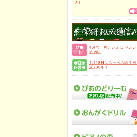
き)
4月号 春といえば 花と
Music
4月18日はスッペの誕生
誕200年！