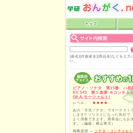
[曲名][作曲家名][商品名]などを入
い。
ピアノ・ソナタ 第15番 ハ
KV.545 第１楽章 ※コンチェ
(
W.A.モーツァルト
)
レベル：
★★★★
あの「月光ソナタ」でオーケスト
します!! ソリストになった気分で
よく演奏できます。発表会にもお
す。（編曲：横山菁児）
掲載楽譜 →
ソナタ・コンチェルト