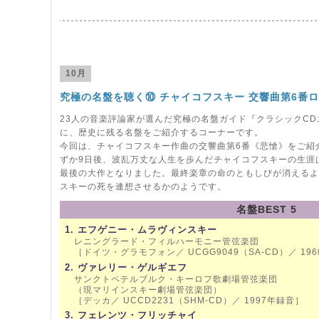
10月
究極の名盤を聴く⑩ チャイコフスキー 交響曲第6番ロ
23人の音楽評論家が選んだ究極の名盤ガイド『クラシックCD
に、歴史に残る名盤をご紹介するコーナーです。
今回は、チャイコフスキー作曲の交響曲第6番《悲愴》をご紹
ずか9日後、波乱万丈な人生を歩んだチャイコフスキーの生涯
最後の大作となりました。最終楽章の命のともしびが消えるよ
スキーの死を連想させるかのようです。
名盤BEST 5
1. エフゲニー・ムラヴィンスキー
レニングラード・フィルハーモニー管弦楽団
［ドイツ・グラモフォン／ UCGG9049（SA-CD）／ 19
2. ヴァレリー・ゲルギエフ
サンクトペテルブルク・キーロフ歌劇場管弦楽団
（現マリインスキー劇場管弦楽団）
［デッカ／ UCCD2231（SHM-CD）／ 1997年録音］
3. フェレンツ・フリッチャイ