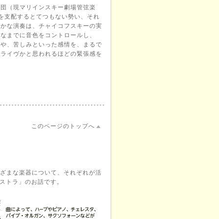
楽団（現マリインスキー劇場管弦楽
を支配するとてつもない勢い、それ
豊かな演奏は、チャイコフスキーの実
璧なまでに音色をコントロールし、
さや、苦しみといった感情を、まるで
。ライヴかと思われるほどの緊張感を
このページのトップへ
ざまな楽器について、それぞれが活
ケストラ」のお話です。