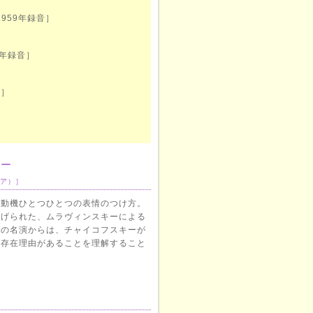
1959年録音］
8年録音］
音］
］
キー
ロシア）］
い動機ひとつひとつの表情のつけ方。
あげられた、ムラヴィンスキーによる
その名演からは、チャイコフスキーが
、存在理由があることを理解すること