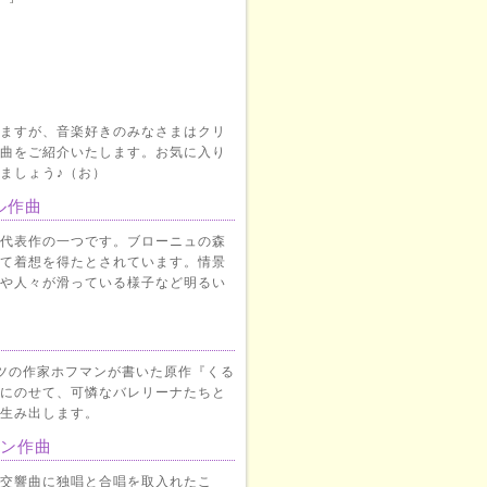
ますが、音楽好きのみなさまはクリ
曲をご紹介いたします。お気に入り
ましょう♪（お）
ル作曲
代表作の一つです。ブローニュの森
て着想を得たとされています。情景
や人々が滑っている様子など明るい
ツの作家ホフマンが書いた原作『くる
にのせて、可憐なバレリーナたちと
生み出します。
ェン作曲
交響曲に独唱と合唱を取入れたこ