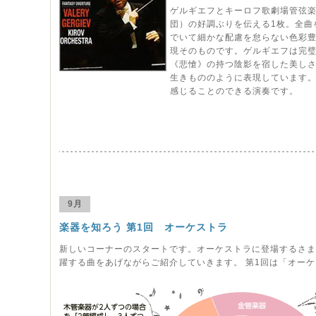
ゲルギエフとキーロフ歌劇場管弦
団）の好調ぶりを伝える1枚。全曲
でいて細かな配慮を怠らない色彩
現そのものです。ゲルギエフは完
《悲愴》の持つ陰影を宿した美し
生きもののように表現しています
感じることのできる演奏です。
9月
楽器を知ろう 第1回 オーケストラ
新しいコーナーのスタートです。オーケストラに登場するさま
躍する曲をあげながらご紹介していきます。 第1回は「オー