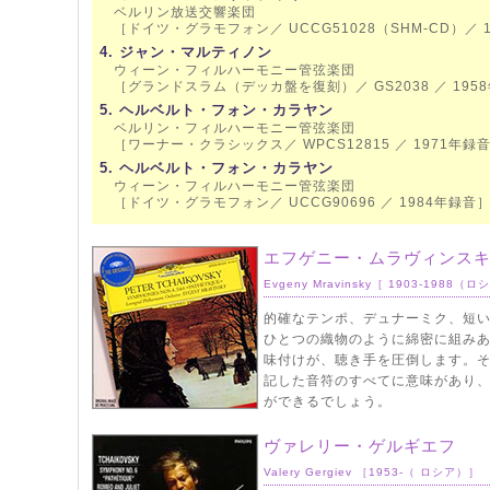
ベルリン放送交響楽団
［ドイツ・グラモフォン／ UCCG51028（SHM-CD）／ 
4. ジャン・マルティノン
ウィーン・フィルハーモニー管弦楽団
［グランドスラム（デッカ盤を復刻）／ GS2038 ／ 195
5. ヘルベルト・フォン・カラヤン
ベルリン・フィルハーモニー管弦楽団
［ワーナー・クラシックス／ WPCS12815 ／ 1971年録
5. ヘルベルト・フォン・カラヤン
ウィーン・フィルハーモニー管弦楽団
［ドイツ・グラモフォン／ UCCG90696 ／ 1984年録音
エフゲニー・ムラヴィンス
Evgeny Mravinsky［ 1903-1988（
的確なテンポ、デュナーミク、短
ひとつの織物のように綿密に組み
味付けが、聴き手を圧倒します。
記した音符のすべてに意味があり
ができるでしょう。
ヴァレリー・ゲルギエフ
Valery Gergiev ［1953-（ ロシア）］