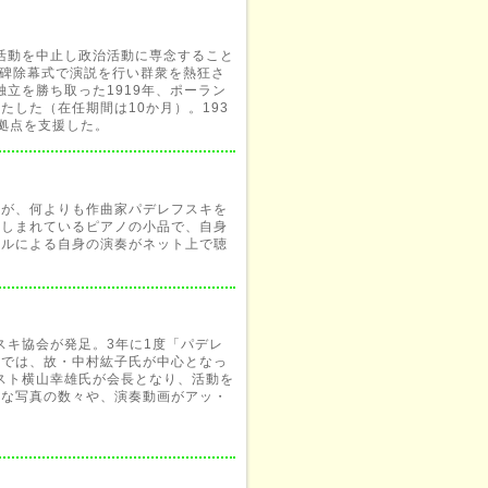
奏活動を中止し政治活動に専念すること
念碑除幕式で演説を行い群衆を熱狂さ
独立を勝ち取った1919年、ポーラン
した（在任期間は10か月）。193
拠点を支援した。
るが、何よりも作曲家パデレフスキを
親しまれているピアノの小品で、自身
ールによる自身の演奏がネット上で聴
スキ協会が発足。3年に1度「パデレ
本では、故・中村紘子氏が中心となっ
ニスト横山幸雄氏が会長となり、活動を
重な写真の数々や、演奏動画がアッ・