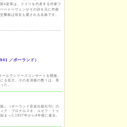
第4楽章は、ドイツを代表する作家フ
ベートーヴェンがその詩を元に作曲
交響曲は現在も愛される名曲です。
‐1941 ／ポーランド）
エラールでシリーズコンサートを開催。
ダにも拡大。その名演奏の数々は、美
なった。
キ版』（ポーランド音楽出版社刊）の
ヴィク・ブロナルスキ、ユゼフ・トゥ
まった1937年から4年後に逝去。