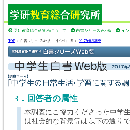
学研教育総合研究所について
白書シリーズWeb版
イン
TOP
＞ 白書シリーズWeb版 ＞ 中学生白書 ＞
2017年8月調査
3．回答者の属性
本調査にご協力くださった中学
は社会的な背景等は以下の通り