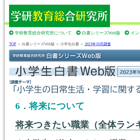
学研教育総合研究所について
白書シリーズWeb版
イン
TOP
＞ 白書シリーズWeb版 ＞ 小学生白書 ＞
2023年10月調査
6．将来について
将来つきたい職業（全体ラン